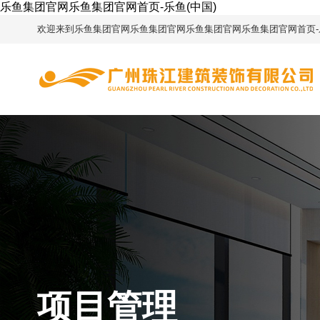
乐鱼集团官网乐鱼集团官网首页-乐鱼(中国)
欢迎来到乐鱼集团官网乐鱼集团官网乐鱼集团官网乐鱼集团官网首页-乐鱼
项目管理