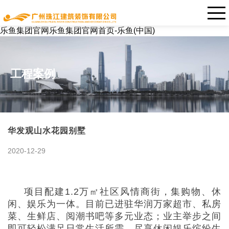
乐鱼集团官网乐鱼集团官网首页-乐鱼(中国)
工程案例
华发观山水花园别墅
2020-12-29
项目配建
1.2万㎡社区风情商街，集购物、休
闲、娱乐为一体。目前已进驻华润万家超市、私房
菜、生鲜店、阅潮书吧等多元业态；业主举步之间
即可轻松满足日常生活所需，尽享休闲娱乐缤纷生